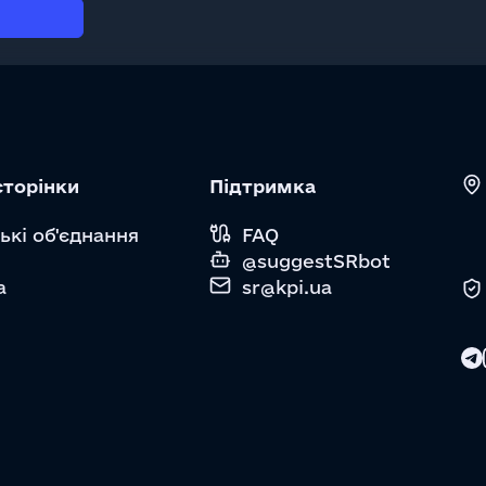
сторінки
Підтримка
ькі об'єднання
FAQ
@suggestSRbot
а
sr@kpi.ua