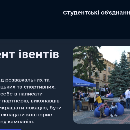
Cтудентські об'єднан
нт івентів
ід розважальних та
цьких та спортивних.
себе в написати
 партнерів, виконавців
икрашати локацію, бути
 складати кошторис
йну кампанію.