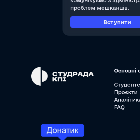
комунікуємо з адмініст
проблем мешканців.
Вступити
Основні 
Cтудентс
Проєкти
Аналітик
FAQ