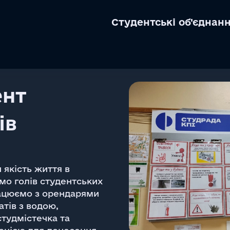
Cтудентські об'єднан
ент
ів
якість життя в
мо голів студентських
рацюємо з орендарями
тів з водою,
тудмістечка та