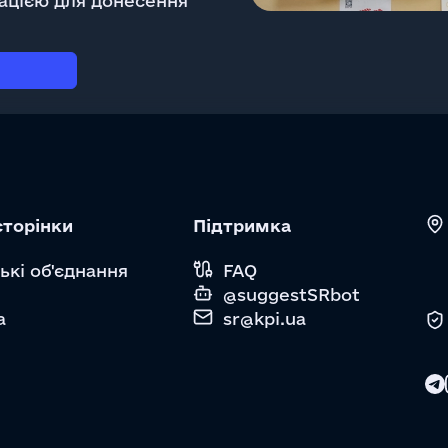
рацією для донесення
сторінки
Підтримка
ькі об'єднання
FAQ
@suggestSRbot
а
sr@kpi.ua