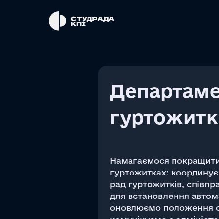
Департам
гуртожитк
Намагаємося покращити 
гуртожитках: координує
рад гуртожитків, співп
для встановлення автома
оновлюємо положення с